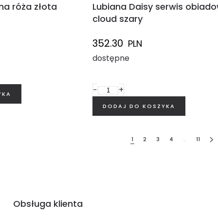
na róża złota
Lubiana Daisy serwis obiado
cloud szary
352.30
PLN
dostępne
−
+
1
2
3
4
…
11
Obsługa klienta