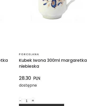
PORCELANA
etka
Kubek Iwona 300ml margaretka
niebieska
28.30
PLN
dostępne
−
+