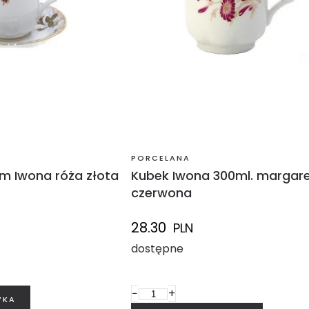
PORCELANA
m Iwona róża złota
Kubek Iwona 300ml. margar
czerwona
28.30
PLN
dostępne
−
+