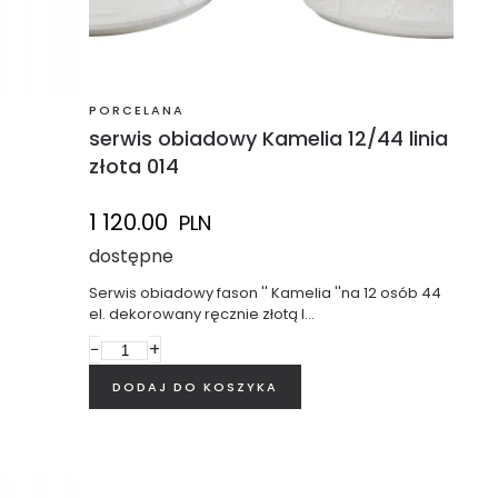
PORCELANA
serwis obiadowy Kamelia 12/44 linia
złota 014
1 120.00
PLN
dostępne
Serwis obiadowy fason '' Kamelia ''na 12 osób 44
el. dekorowany ręcznie złotą l…
−
+