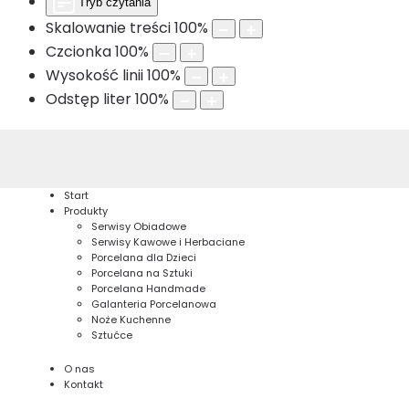
Tryb czytania
Skalowanie treści
100
%
Czcionka
100
%
Wysokość linii
100
%
Odstęp liter
100
%
Start
Produkty
Serwisy Obiadowe
Serwisy Kawowe i Herbaciane
Porcelana dla Dzieci
Porcelana na Sztuki
Porcelana Handmade
Galanteria Porcelanowa
Noże Kuchenne
Sztućce
O nas
Kontakt