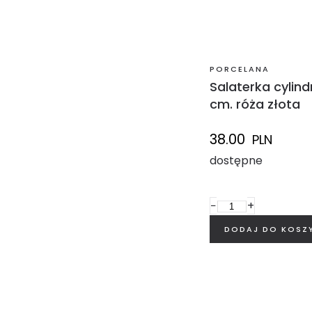
PORCELANA
Salaterka cylind
cm. róża złota
38.00
PLN
dostępne
−
+