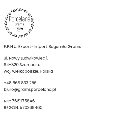
F.P.H.U. Export-Import Bogumiła Grams
ul. Nowy Ludwikowiec 1,
64-820 Szamocin,
woj. wielkopolskie, Polska
+48 668 833 256
biuro@gramsporcelana.pl
NIP: 7661175846
REGON: 570368460