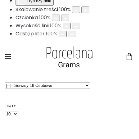
Tryb czytania
Skalowanie treści
100
%
Czcionka
100
%
Wysokość linii
100
%
Odstęp liter
100
%
LIMIT